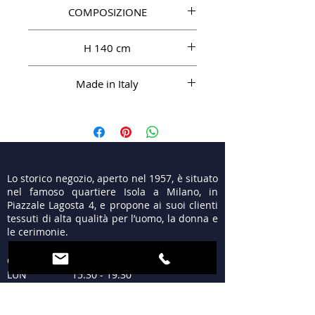
COMPOSIZIONE
VI 100%
H 140 cm
Made in Italy
Lo storico negozio, aperto nel 1957, è situato
nel famoso quartiere Isola a Milano, in
Piazzale Lagosta 4, e propone ai suoi clienti
tessuti di alta qualità per l’uomo, la donna e
le cerimonie.
ORARI
LUN 15:30 - 19:30
MAR - VEN 9:30 - 13:00
15:30 - 19:30