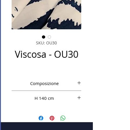
SKU: OU30
Viscosa - OU30
Composizione
VI 100%
H 140 cm