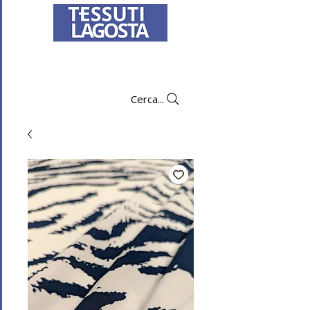
Per informazioni su come effettuare un
ordine
clicca qui
.
Cerca...