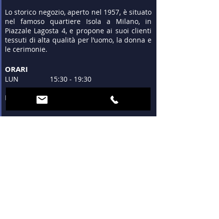
Lo storico negozio, aperto nel 1957, è situato
nel famoso quartiere Isola a Milano, in
Piazzale Lagosta 4, e propone ai suoi clienti
tessuti di alta qualità per l’uomo, la donna e
le cerimonie.
ORARI
LUN 15:30 - 19:30
MAR - VEN 9:30 - 13:00
15:30 - 19:30
SAB 09:30 - 12:30
15:30 - 19:30
DOM Chiuso
DOVE SIAMO
Piazzale Lagosta 4
20124 Milano
+39 02 683300
tessuti.lagosta@gmail.com