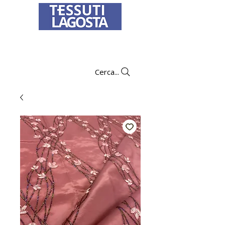
Per informazioni su come effettuare un
ordine
clicca qui
.
Cerca...