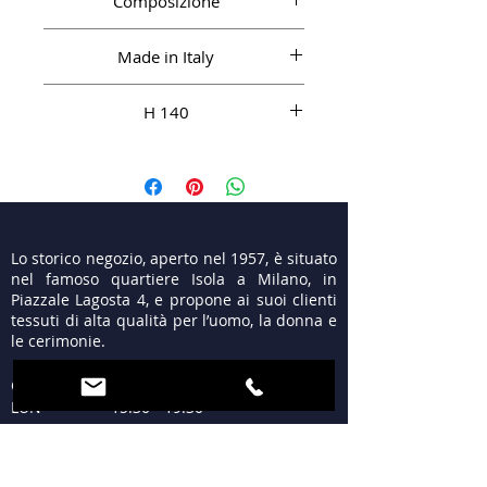
Composizione
50%vi 50%pl
Made in Italy
H 140
Pr147
Lo storico negozio, aperto nel 1957, è situato
nel famoso quartiere Isola a Milano, in
Piazzale Lagosta 4, e propone ai suoi clienti
tessuti di alta qualità per l’uomo, la donna e
le cerimonie.
ORARI
LUN 15:30 - 19:30
MAR - VEN 9:30 - 13:00
15:30 - 19:30