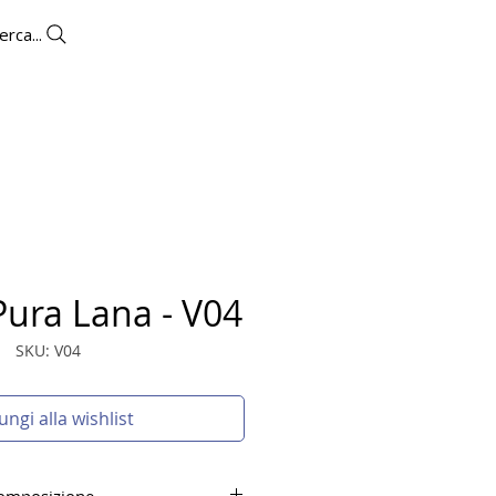
erca...
OUTLET
CONTATTI
Pura Lana - V04
SKU: V04
ungi alla wishlist