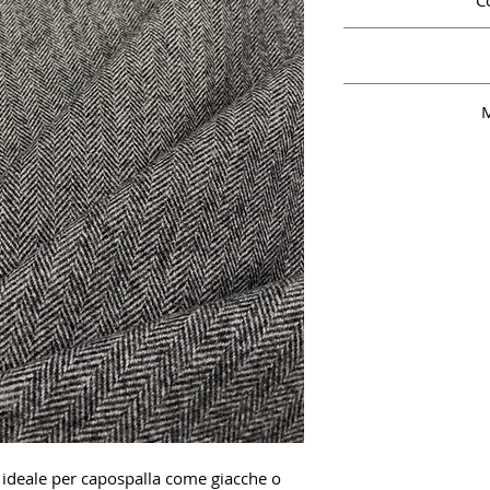
C
M
 ideale per capospalla come giacche o