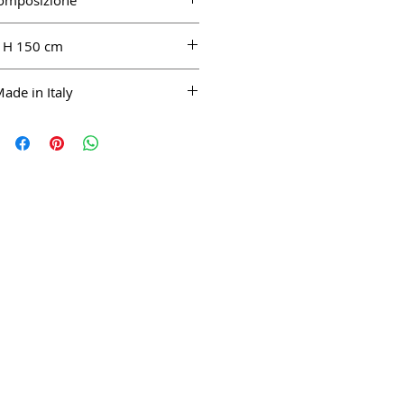
omposizione
100% WV
H 150 cm
ade in Italy