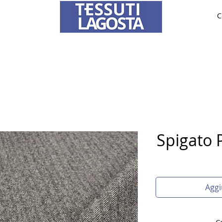
C
TESSUTI
SPOSA
SU MISURA
Per informazioni su come effettuare un ordine
clicca qui
.
Spigato 
Aggi