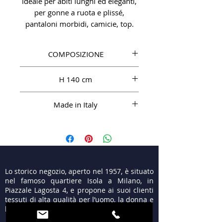
Ideale per abiti lunghi ed eleganti,
per gonne a ruota e plissé,
pantaloni morbidi, camicie, top.
COMPOSIZIONE
SE 100%
H 140 cm
Made in Italy
Lo storico negozio, aperto nel 1957, è situato
nel famoso quartiere Isola a Milano, in
Piazzale Lagosta 4, e propone ai suoi clienti
tessuti di alta qualità per l’uomo, la donna e
le cerimonie.