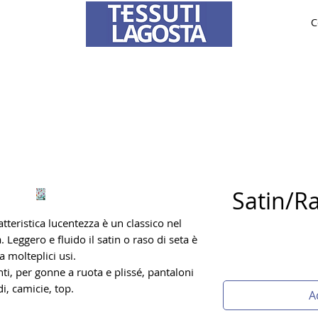
C
ABRICS
BRIDE AND CEREMONY
TAILORING
O
To learn how to place an order
click here
.
Satin/Ra
tteristica lucentezza è un classico nel
Leggero e fluido il satin o raso di seta è
a molteplici usi.
nti, per gonne a ruota e plissé, pantaloni
i, camicie, top.
A