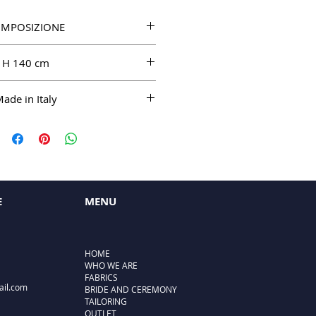
MPOSIZIONE
97%SE 3%EL
H 140 cm
ade in Italy
E
MENU
HOME
WHO WE ARE
FABRICS
ail.com
BRIDE AND CEREMONY
TAILORING
OUTLET