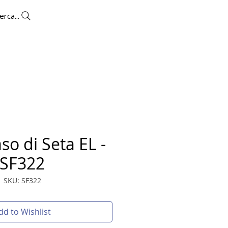
erca...
UTLET
CONTACTS
More
so di Seta EL -
SF322
SKU: SF322
dd to Wishlist