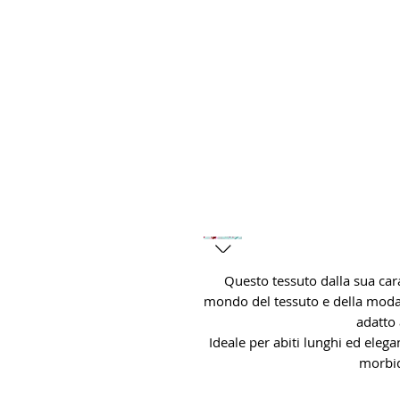
HOME
WHO WE ARE
F
Questo tessuto dalla sua cara
mondo del tessuto e della moda. 
adatto 
Ideale per abiti lunghi ed elega
morbid