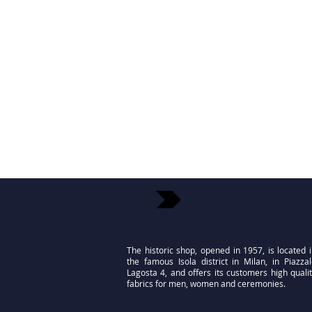
The historic shop, opened in 1957, is located 
the famous Isola district in Milan, in Piazza
Lagosta 4, and offers its customers high quali
fabrics for men, women and ceremonies.