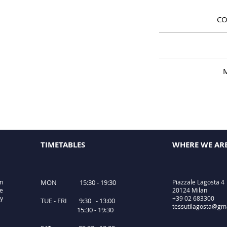
CO
M
TIMETABLES
WHERE WE AR
in
MON 15:30 - 19:30
Piazzale Lagosta 4
le
20124 Milan
ty
+39 02 683300
TUE - FRI 9:30 - 13:00
tessutilagosta@gm
15:30 - 19:30