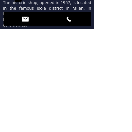
The historic shop, opened in 1957, is located
in the famous Isola district in Milan, in
Piazzale Lagosta 4, and offers its customers
high quality fabrics for men, women and
ceremonies.
TIMETABLES
MON 15:30 - 19:30
TUE - FRI 9:30 - 13:00
15:30 - 19:30
SAT 09:30 - 12:30
15:30 - 19:30
SUN Closed
WHERE WE ARE
Piazzale Lagosta 4
20124 Milan
+39 02 683300
tessutilagosta@gmail.com