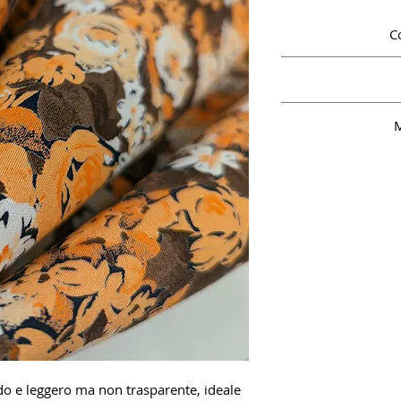
C
Coto
M
o e leggero ma non trasparente, ideale