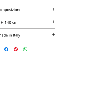
omposizione
ne Comfort 100%
H 140 cm
ade in Italy