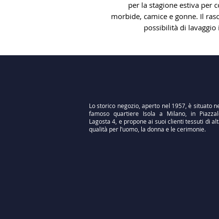
per la stagione estiva per c
morbide, camice e gonne. Il raso
possibilità di lavaggio
Lo storico negozio, aperto nel 1957, è situato n
famoso quartiere Isola a Milano, in Piazzal
Lagosta 4, e propone ai suoi clienti tessuti di al
qualità per l’uomo, la donna e le cerimonie.