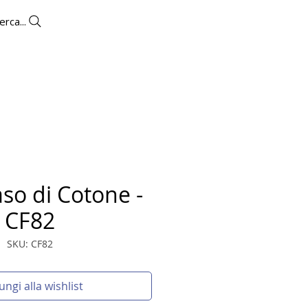
erca...
OUTLET
CONTATTI
so di Cotone -
CF82
SKU: CF82
ungi alla wishlist