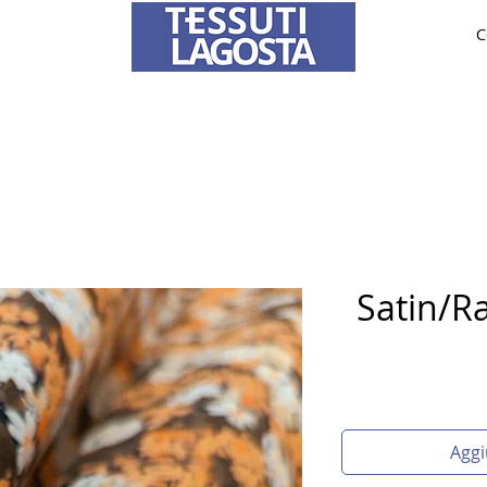
C
TESSUTI
SPOSA
SU MISURA
Per informazioni su come effettuare un ordine
clicca qui
.
Satin/Ra
Aggi