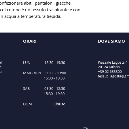
onfezionare abiti, pantaloni, giacche
 di cotone è un tessuto traspirante e con
 in acqua a temperatura tiepida.
ORARI
DOVE SIAMO
el
LUN 15:30 - 19:30
Piazzale Lagosta 4
e
20124 Milano
ta
+39 02 683300
MAR - VEN 9:30 - 13:00
tessuti.lagosta@gm
15:30 - 19:30
SAB 09:30 - 12:30
15:30 - 19:30
DOM Chiuso