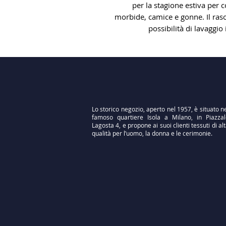
per la stagione estiva per c
morbide, camice e gonne. Il raso
possibilità di lavaggio
Lo storico negozio, aperto nel 1957, è situato n
famoso quartiere Isola a Milano, in Piazzal
Lagosta 4, e propone ai suoi clienti tessuti di al
qualità per l’uomo, la donna e le cerimonie.