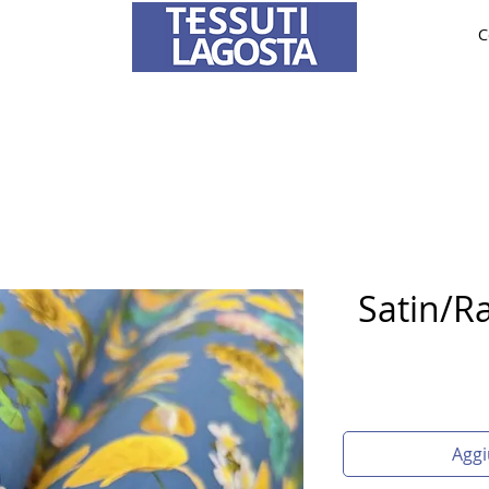
C
TESSUTI
SPOSA
SU MISURA
Per informazioni su come effettuare un ordine
clicca qui
.
Satin/Ra
Aggi