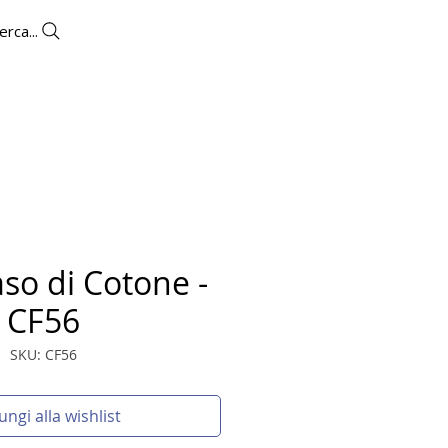
erca...
OUTLET
CONTATTI
so di Cotone -
CF56
SKU: CF56
ungi alla wishlist