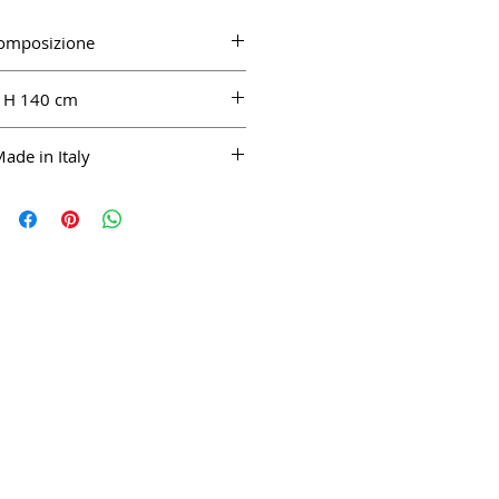
omposizione
ne Comfort 100%
H 140 cm
ade in Italy