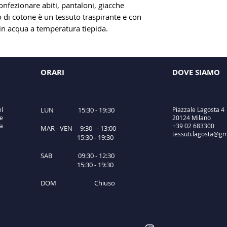
onfezionare abiti, pantaloni, giacche
 di cotone è un tessuto traspirante e con
 in acqua a temperatura tiepida.
ORARI
DOVE SIAMO
el
LUN 15:30 - 19:30
Piazzale Lagosta 4
e
20124 Milano
ta
+39 02 683300
MAR - VEN 9:30 - 13:00
tessuti.lagosta@gm
15:30 - 19:30
SAB 09:30 - 12:30
15:30 - 19:30
DOM Chiuso