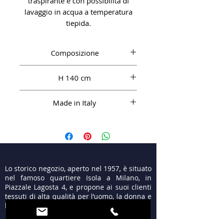
traspirante e con possibilità di
lavaggio in acqua a temperatura
tiepida.
Composizione
Cotone Comfort 100%
H 140 cm
Made in Italy
Lo storico negozio, aperto nel 1957, è situato
nel famoso quartiere Isola a Milano, in
Piazzale Lagosta 4, e propone ai suoi clienti
tessuti di alta qualità per l’uomo, la donna e
le cerimonie.