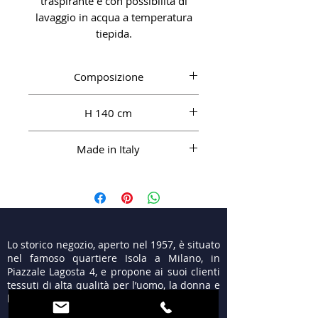
traspirante e con possibilità di
lavaggio in acqua a temperatura
tiepida.
Composizione
CO 100%
H 140 cm
Made in Italy
Lo storico negozio, aperto nel 1957, è situato
nel famoso quartiere Isola a Milano, in
Piazzale Lagosta 4, e propone ai suoi clienti
tessuti di alta qualità per l’uomo, la donna e
le cerimonie.