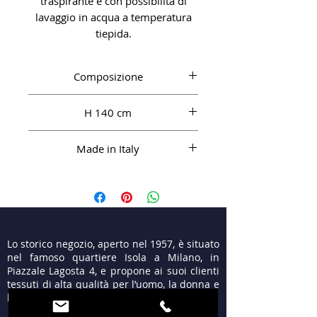
traspirante e con possibilità di
lavaggio in acqua a temperatura
tiepida.
Composizione
CO (Comfort) 100%
H 140 cm
Made in Italy
Lo storico negozio, aperto nel 1957, è situato
nel famoso quartiere Isola a Milano, in
Piazzale Lagosta 4, e propone ai suoi clienti
tessuti di alta qualità per l’uomo, la donna e
le cerimonie.