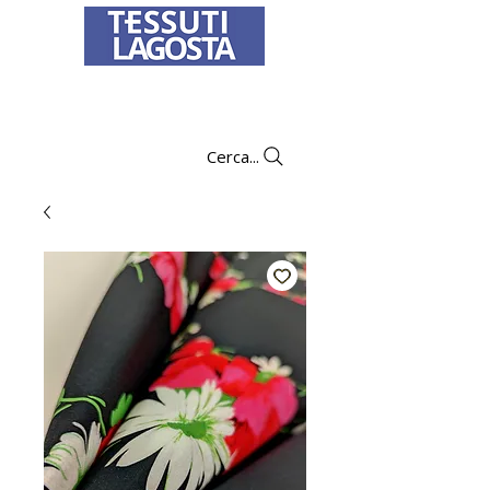
Per informazioni su come effettuare un
ordine
clicca qui
.
Cerca...