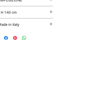
MPOSIZIONE
SE 100%
H 140 cm
ade in Italy