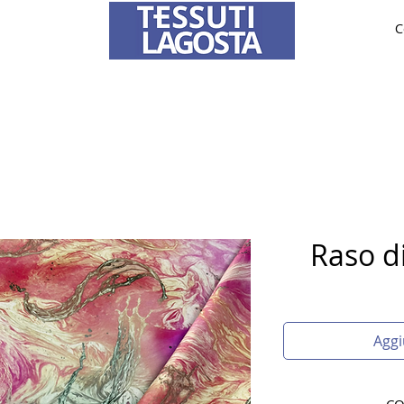
C
TESSUTI
SPOSA
SU MISURA
Per informazioni su come effettuare un ordine
clicca qui
.
Raso di
Aggi