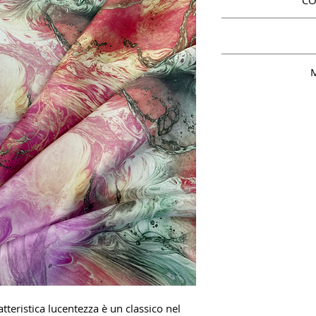
CO
M
tteristica lucentezza è un classico nel