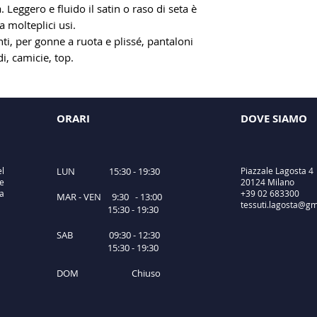
Leggero e fluido il satin o raso di seta è
a molteplici usi.
nti, per gonne a ruota e plissé, pantaloni
i, camicie, top.
ORARI
DOVE SIAMO
el
LUN 15:30 - 19:30
Piazzale Lagosta 4
e
20124 Milano
ta
+39 02 683300
MAR - VEN 9:30 - 13:00
tessuti.lagosta@gm
15:30 - 19:30
SAB 09:30 - 12:30
15:30 - 19:30
DOM Chiuso