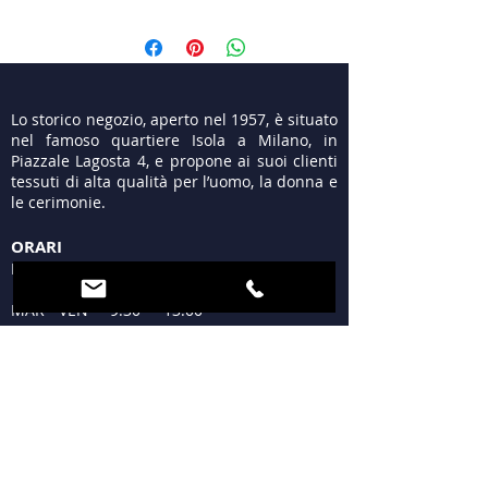
Lo storico negozio, aperto nel 1957, è situato
nel famoso quartiere Isola a Milano, in
Piazzale Lagosta 4, e propone ai suoi clienti
tessuti di alta qualità per l’uomo, la donna e
le cerimonie.
ORARI
LUN 15:30 - 19:30
MAR - VEN 9:30 - 13:00
15:30 - 19:30
SAB 09:30 - 12:30
15:30 - 19:30
DOM Chiuso
DOVE SIAMO