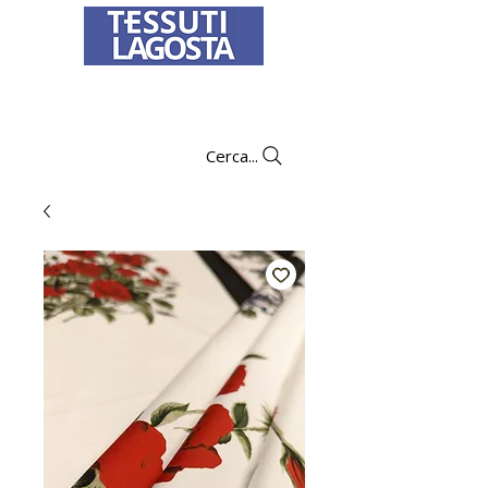
Per informazioni su come effettuare un
ordine
clicca qui
.
Cerca...