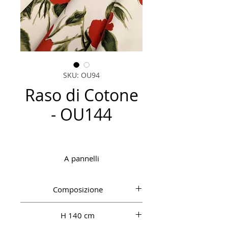
SKU: OU94
Raso di Cotone
- OU144
A pannelli
Composizione
CO 100%
H 140 cm