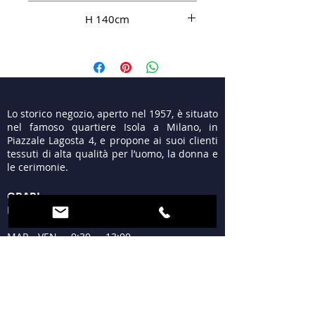
Cotone 100%
H 140cm
Il raso di cotone e’ un tessuto
estivo per chi vuole la praticità del
cotone con la lucentezza della seta
. Ideale per confezionare abiti
gonne e pantaloni anche eleganti
Lo storico negozio, aperto nel 1957, è situato
,facilmente lavabile in acqua
nel famoso quartiere Isola a Milano, in
tiepida
Piazzale Lagosta 4, e propone ai suoi clienti
tessuti di alta qualità per l’uomo, la donna e
le cerimonie.
ORARI
LUN 15:30 - 19:30
MAR - VEN 9:30 - 13:00
15:30 - 19:30
SAB 09:30 - 12:30
15:30 - 19:30