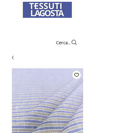
Per informazioni su come effettuare un
ordine
clicca qui
.
Cerca...