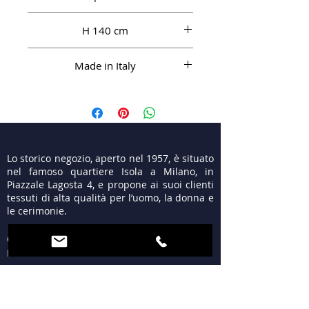
LI 50%, CO 50%
H 140 cm
Made in Italy
Lo storico negozio, aperto nel 1957, è situato
nel famoso quartiere Isola a Milano, in
Piazzale Lagosta 4, e propone ai suoi clienti
tessuti di alta qualità per l’uomo, la donna e
le cerimonie.
ORARI
LUN 15:30 - 19:30
MAR - VEN 9:30 - 13:00
15:30 - 19:30