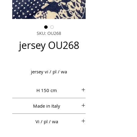
SKU: OU268
jersey OU268
jersey vi / pl / wa
H 150 cm
Made in Italy
Vi / pl / wa
jersey fantasia morbido e caldo