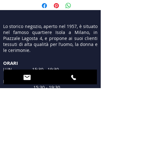
Lo storico negozio, aperto nel 1957, è situato
nel famoso quartiere Isola a Milano, in
Piazzale Lagosta 4, e propone ai suoi clienti
tessuti di alta qualità per l’uomo, la donna e
le cerimonie.
ORARI
LUN 15:30 - 19:30
MAR - VEN 9:30 - 13:00
15:30 - 19:30
SAB 09:30 - 12:30
15:30 - 19:30
DOM Chiuso
DOVE SIAMO
Piazzale Lagosta 4