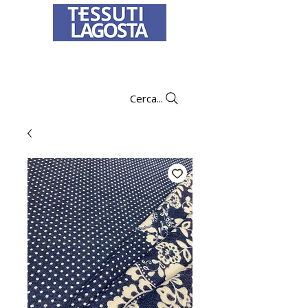
Per informazioni su come effettuare un
ordine
clicca qui
.
Cerca...