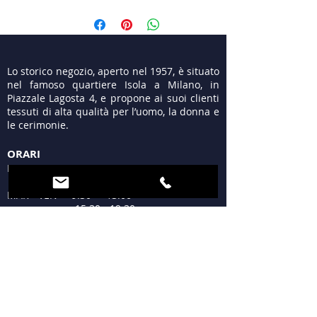
jersey fantasia morbido e caldo
Lo storico negozio, aperto nel 1957, è situato
nel famoso quartiere Isola a Milano, in
Piazzale Lagosta 4, e propone ai suoi clienti
tessuti di alta qualità per l’uomo, la donna e
le cerimonie.
ORARI
LUN 15:30 - 19:30
MAR - VEN 9:30 - 13:00
15:30 - 19:30
SAB 09:30 - 12:30
15:30 - 19:30
DOM Chiuso
DOVE SIAMO