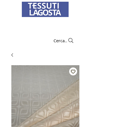
Per informazioni su come effettuare un
ordine
clicca qui
.
Cerca...