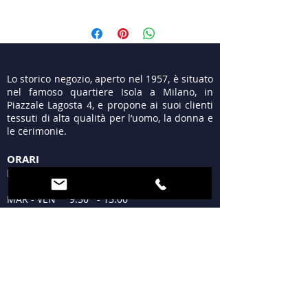
Seta 100%
Lo storico negozio, aperto nel 1957, è situato
nel famoso quartiere Isola a Milano, in
Piazzale Lagosta 4, e propone ai suoi clienti
tessuti di alta qualità per l’uomo, la donna e
le cerimonie.
ORARI
LUN 15:30 - 19:30
MAR - VEN 9:30 - 13:00
15:30 - 19:30
SAB 09:30 - 12:30
15:30 - 19:30
DOM Chiuso