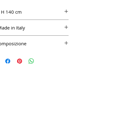
H 140 cm
ade in Italy
omposizione
80%pl 20%se