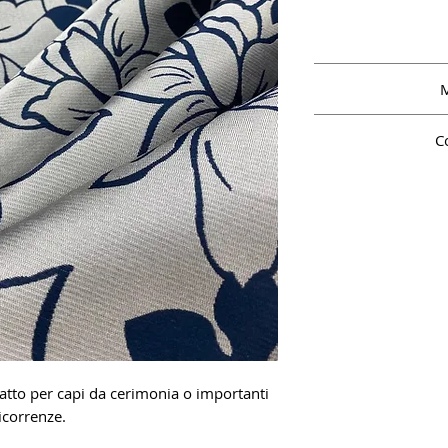
M
C
atto per capi da cerimonia o importanti
icorrenze.