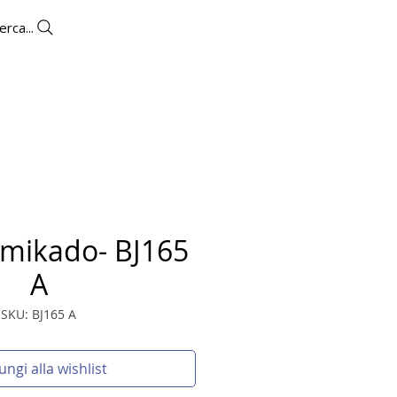
erca...
OUTLET
CONTATTI
 mikado- BJ165
A
SKU: BJ165 A
ungi alla wishlist