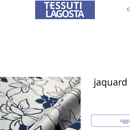
C
TESSUTI
SPOSA
SU MISURA
Per informazioni su come effettuare un ordine
clicca qui
.
jaquard
Aggi