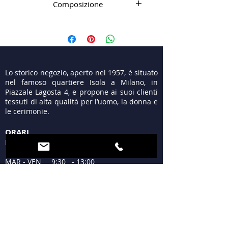
Composizione
48%pc 44%co 4%AF 2%PA 2%PL
Lo storico negozio, aperto nel 1957, è situato
nel famoso quartiere Isola a Milano, in
Piazzale Lagosta 4, e propone ai suoi clienti
tessuti di alta qualità per l’uomo, la donna e
le cerimonie.
ORARI
LUN 15:30 - 19:30
MAR - VEN 9:30 - 13:00
15:30 - 19:30
SAB 09:30 - 12:30
15:30 - 19:30
DOM Chiuso