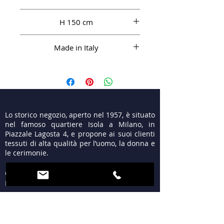
SE 90%, PA 10%
H 150 cm
Made in Italy
Lo storico negozio, aperto nel 1957, è situato
nel famoso quartiere Isola a Milano, in
Piazzale Lagosta 4, e propone ai suoi clienti
tessuti di alta qualità per l’uomo, la donna e
le cerimonie.
ORARI
LUN 15:30 - 19:30
MAR - VEN 9:30 - 13:00
15:30 - 19:30