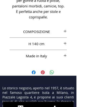
per gonne a ruota e plissé,
pantaloni morbidi, camicie, top.
È perfetta anche per stole e
coprispalle.
COMPOSIZIONE
SE 100%
H 140 cm
Made in Italy
Lo storico negozio, aperto nel 1957, è situato
nel famoso quartiere Isola a Milano, in
Piazzale Lagosta 4, e propone ai suoi clienti
tessuti di alta qualità per l’uomo, la donna e
le cerimonie.