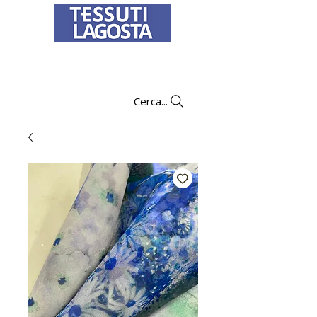
Per informazioni su come effettuare un
ordine
clicca qui
.
Cerca...