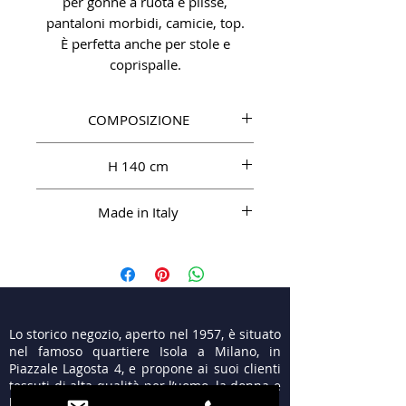
per gonne a ruota e plissé,
pantaloni morbidi, camicie, top.
È perfetta anche per stole e
coprispalle.
COMPOSIZIONE
SE 100%
H 140 cm
Made in Italy
Lo storico negozio, aperto nel 1957, è situato
nel famoso quartiere Isola a Milano, in
Piazzale Lagosta 4, e propone ai suoi clienti
tessuti di alta qualità per l’uomo, la donna e
le cerimonie.