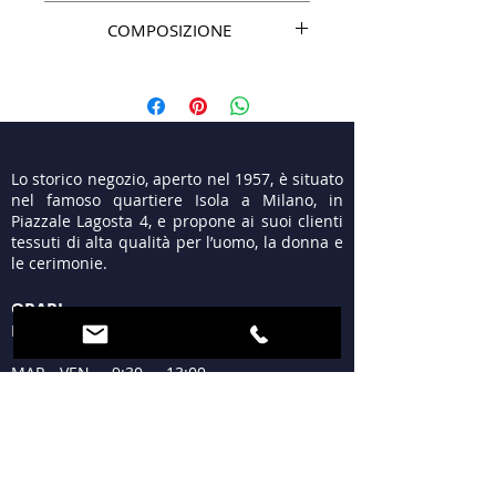
COMPOSIZIONE
70%SE 30%VI
Lo storico negozio, aperto nel 1957, è situato
nel famoso quartiere Isola a Milano, in
Piazzale Lagosta 4, e propone ai suoi clienti
tessuti di alta qualità per l’uomo, la donna e
le cerimonie.
ORARI
LUN 15:30 - 19:30
MAR - VEN 9:30 - 13:00
15:30 - 19:30
SAB 09:30 - 12:30
15:30 - 19:30