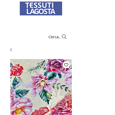
Per informazioni su come effettuare un
ordine
clicca qui
.
Cerca...