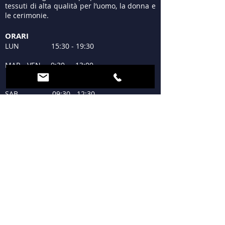
tessuti di alta qualità per l’uomo, la donna e
le cerimonie.
ORARI
LUN 15:30 - 19:30
MAR - VEN 9:30 - 13:00
15:30 - 19:30
SAB 09:30 - 12:30
15:30 - 19:30
DOM Chiuso
DOVE SIAMO
Piazzale Lagosta 4
20124 Milano
+39 02 683300
tessuti.lagosta@gmail.com
SEGUICI E... CONDIVIDI