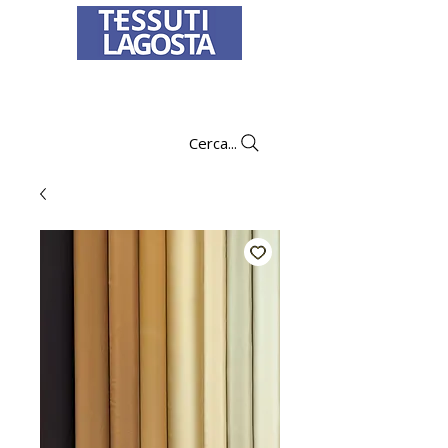
Per informazioni su come effettuare un
ordine
clicca qui
.
Cerca...