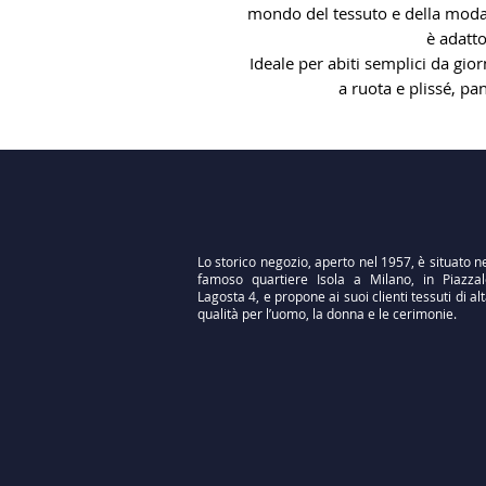
mondo del tessuto e della moda. 
è adatto
Ideale per abiti semplici da gio
a ruota e plissé, pa
Lo storico negozio, aperto nel 1957, è situato n
famoso quartiere Isola a Milano, in Piazzal
Lagosta 4, e propone ai suoi clienti tessuti di al
qualità per l’uomo, la donna e le cerimonie.