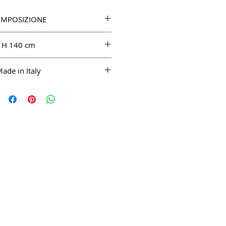
MPOSIZIONE
SE 100%
H 140 cm
ade in Italy