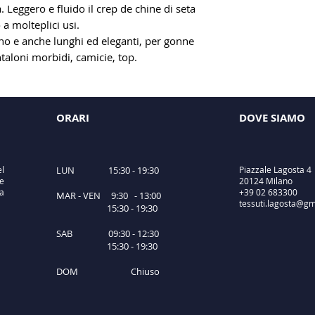
Leggero e fluido il crep de chine di seta
 a molteplici usi.
rno e anche lunghi ed eleganti, per gonne
ntaloni morbidi, camicie, top.
ORARI
DOVE SIAMO
el
LUN 15:30 - 19:30
Piazzale Lagosta 4
e
20124 Milano
ta
+39 02 683300
MAR - VEN 9:30 - 13:00
tessuti.lagosta@gm
15:30 - 19:30
SAB 09:30 - 12:30
15:30 - 19:30
DOM Chiuso