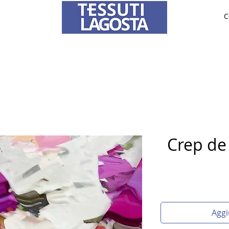
C
TESSUTI
SPOSA
SU MISURA
Per informazioni su come effettuare un ordine
clicca qui
.
Crep de 
Aggi