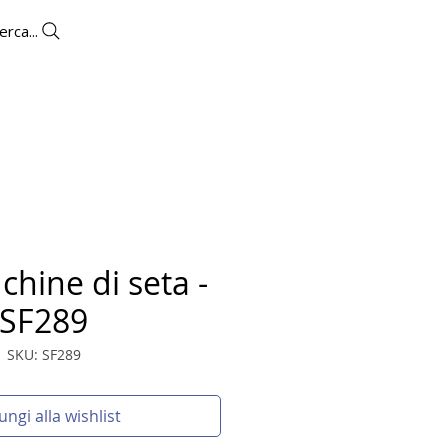
erca...
OUTLET
CONTATTI
chine di seta -
SF289
SKU: SF289
ungi alla wishlist