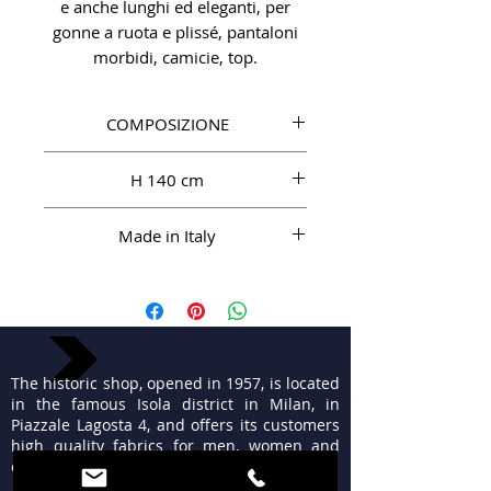
e anche lunghi ed eleganti, per
gonne a ruota e plissé, pantaloni
morbidi, camicie, top.
COMPOSIZIONE
SE 100%
H 140 cm
Made in Italy
The historic shop, opened in 1957, is located
in the famous Isola district in Milan, in
Piazzale Lagosta 4, and offers its customers
high quality fabrics for men, women and
ceremonies.