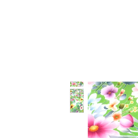
HOME
WHO WE ARE
F