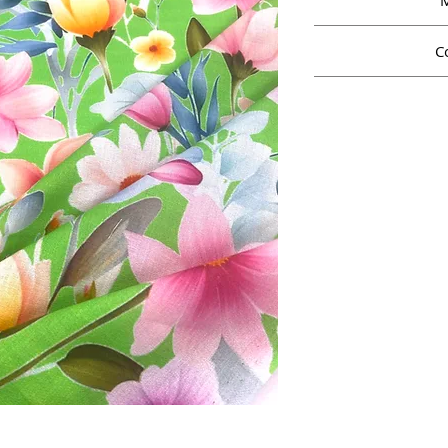
M
C
Il crep di puro cot
tessuto leggero 
principale è la su
fluido il crep di 
per che desidera 
pratico nella sua 
Ideale per confezion
dall’abito morb