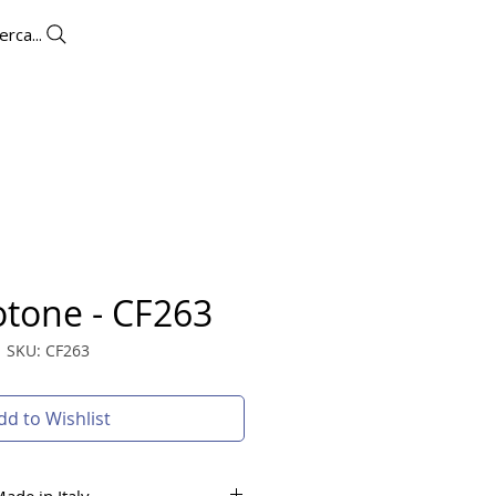
erca...
UTLET
CONTACTS
More
otone - CF263
SKU: CF263
dd to Wishlist