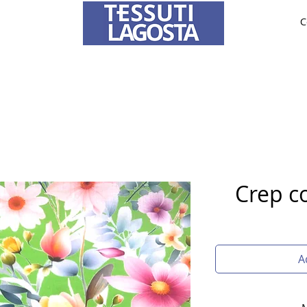
C
ABRICS
BRIDE AND CEREMONY
TAILORING
O
To learn how to place an order
click here
.
Crep c
A