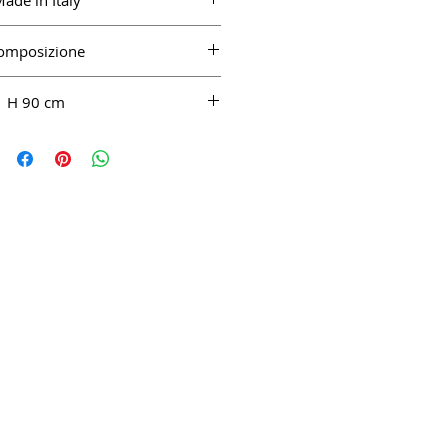
ade in Italy
omposizione
CO 100%
H 90 cm
one è perfetto per chi desidera un
e traspirante , la prerogativa
a tenuta allo sciupio . Morbido e
cotone e un tessuto meraviglioso
un capo bello come la seta ,ma
gestione del lavaggio ad acqua.
are qualsiasi tipo di capo estivo
ido alla blusa ai pantaloni .