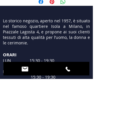
Lo storico negozio, aperto nel 1957, è situato
nel famoso quartiere Isola a Milano, in
Piazzale Lagosta 4, e propone ai suoi clienti
tessuti di alta qualità per l’uomo, la donna e
le cerimonie.
ORARI
LUN 15:30 - 19:30
MAR - VEN 9:30 - 13:00
15:30 - 19:30
SAB 09:30 - 12:30
15:30 - 19:30
DOM Chiuso
DOVE SIAMO
Piazzale Lagosta 4
20124 Milano