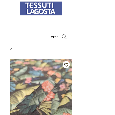
Per informazioni su come effettuare un
ordine
clicca qui
.
Cerca...