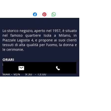
Lo storico negozio, aperto nel 1957, è situato
nel famoso quartiere Isola a Milano, in
Piazzale Lagosta 4, e propone ai suoi clienti
tessuti di alta qualità per l’uomo, la donna e
le cerimonie.
ORARI
LUN 15:30 - 19:30
MAR - VEN 9:30 - 13:00
15:30 - 19:30
SAB 09:30 - 12:30
15:30 - 19:30
DOM Chiuso