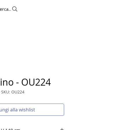
erca...
OUTLET
CONTATTI
lino - OU224
SKU: OU224
ungi alla wishlist