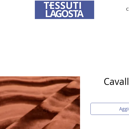
C
TESSUTI
SPOSA
SU MISURA
Per informazioni su come effettuare un ordine
clicca qui
.
Caval
Aggi