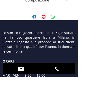
Composizione
ricamato
100%Wv
Lo storico negozio, aperto nel 1957, è situato
nel famoso quartiere Isola a Milano, in
Piazzale Lagosta 4, e propone ai suoi clienti
tessuti di alta qualità per l’uomo, la donna e
le cerimonie.
ORARI
LUN 15:30 - 19:30
MAR - VEN 9:30 - 13:00
15:30 - 19:30
SAB 09:30 - 12:30
15:30 - 19:30
DOM Chiuso