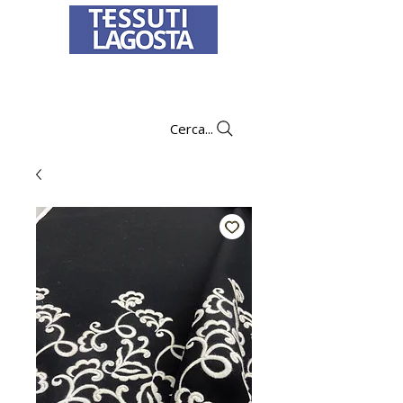
Per informazioni su come effettuare un
ordine
clicca qui
.
Cerca...