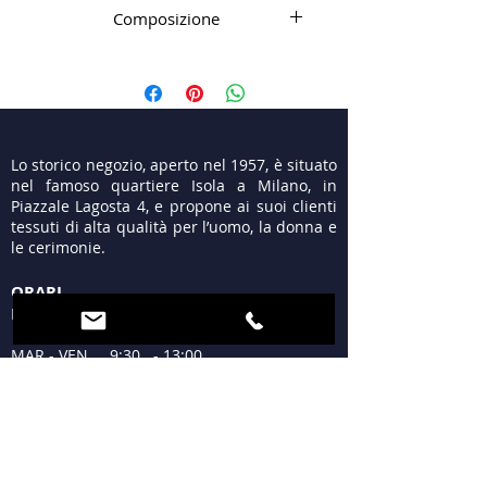
Composizione
100% WV
Lo storico negozio, aperto nel 1957, è situato
nel famoso quartiere Isola a Milano, in
Piazzale Lagosta 4, e propone ai suoi clienti
tessuti di alta qualità per l’uomo, la donna e
le cerimonie.
ORARI
LUN 15:30 - 19:30
MAR - VEN 9:30 - 13:00
15:30 - 19:30
SAB 09:30 - 12:30
15:30 - 19:30
DOM Chiuso