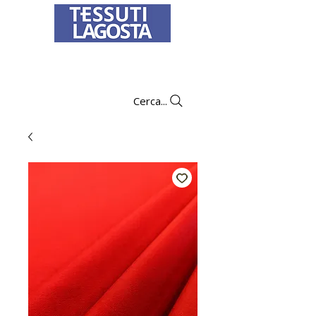
Per informazioni su come effettuare un
ordine
clicca qui
.
Cerca...