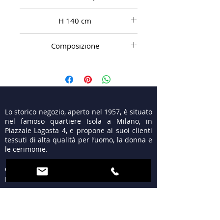
H 140 cm
Composizione
100% WS
Lo storico negozio, aperto nel 1957, è situato
nel famoso quartiere Isola a Milano, in
Piazzale Lagosta 4, e propone ai suoi clienti
tessuti di alta qualità per l’uomo, la donna e
le cerimonie.
ORARI
LUN 15:30 - 19:30
MAR - VEN 9:30 - 13:00
15:30 - 19:30