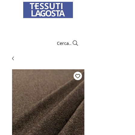
Per informazioni su come effettuare un
ordine
clicca qui
.
Cerca...