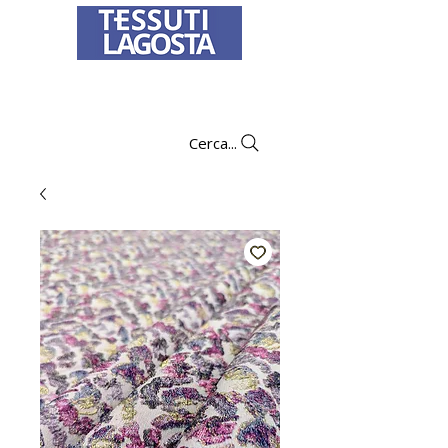
Per informazioni su come effettuare un
ordine
clicca qui
.
Cerca...