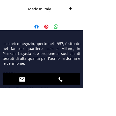
Made in Italy
Lo storico negozio, aperto nel 1957, è situato
nel famoso quartiere Isola a Milano, in
Piazzale Lagosta 4, e propone ai suoi clienti
tessuti di alta qualità per l’uomo, la donna e
le cerimonie.
ORARI
LUN 15:30 - 19:30
MAR - VEN 9:30 - 13:00
15:30 - 19:30
SAB 09:30 - 12:30
15:30 - 19:30