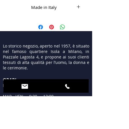
Made in Italy
Lo storico negozio, aperto nel 1957, è situato
nel famoso quartiere Isola a Milano, in
Piazzale Lagosta 4, e propone ai suoi clienti
tessuti di alta qualità per l’uomo, la donna e
le cerimonie.
ORARI
LUN 15:30 - 19:30
MAR - VEN 9:30 - 13:00
15:30 - 19:30
SAB 09:30 - 12:30
15:30 - 19:30