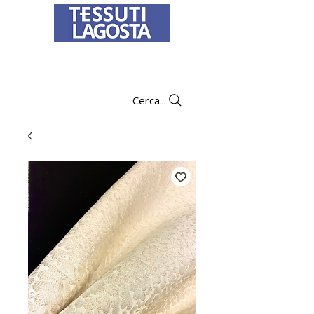
Per informazioni su come effettuare un
ordine
clicca qui
.
Cerca...