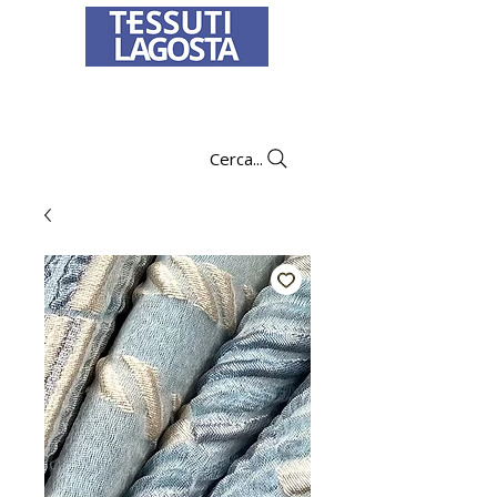
Per informazioni su come effettuare un
ordine
clicca qui
.
Cerca...