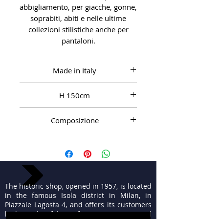
abbigliamento, per giacche, gonne,
soprabiti, abiti e nelle ultime
collezioni stilistiche anche per
pantaloni.
Made in Italy
H 150cm
.
Composizione
70%co 30%pa
The historic shop, opened in 1957, is located
in the famous Isola district in Milan, in
Piazzale Lagosta 4, and offers its customers
high quality fabrics for men, women and