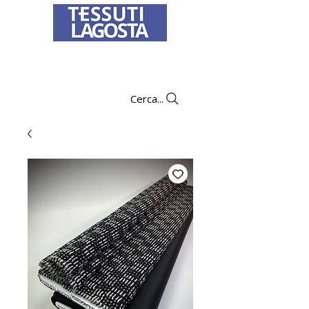
Per informazioni su come effettuare un
ordine
clicca qui
.
Cerca...