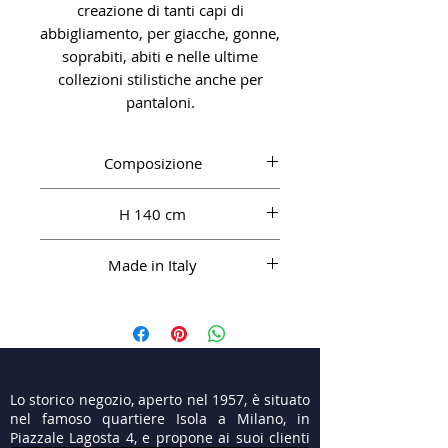
creazione di tanti capi di
abbigliamento, per giacche, gonne,
soprabiti, abiti e nelle ultime
collezioni stilistiche anche per
pantaloni.
Composizione
WV 90%, WM 10%
H 140 cm
Made in Italy
Lo storico negozio, aperto nel 1957, è situato
nel famoso quartiere Isola a Milano, in
Piazzale Lagosta 4, e propone ai suoi clienti