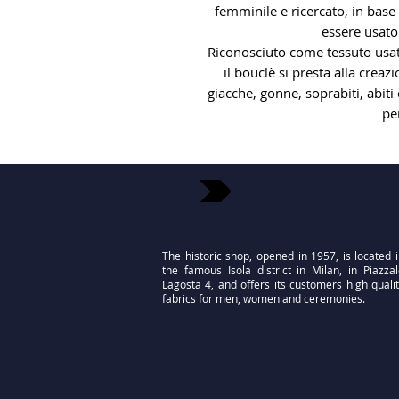
femminile e ricercato, in base 
essere usato 
Riconosciuto come tessuto usa
il bouclè si presta alla creaz
giacche, gonne, soprabiti, abiti 
pe
The historic shop, opened in 1957, is located 
the famous Isola district in Milan, in Piazza
Lagosta 4, and offers its customers high quali
fabrics for men, women and ceremonies.