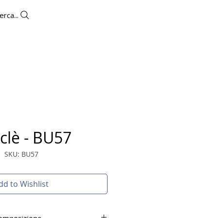
erca...
UTLET
CONTACTS
More
clè - BU57
SKU: BU57
dd to Wishlist