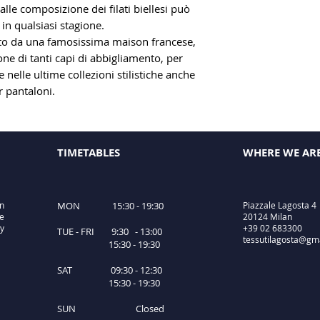
alle composizione dei filati biellesi può
in qualsiasi stagione.
to da una famosissima maison francese,
ione di tanti capi di abbigliamento, per
e nelle ultime collezioni stilistiche anche
r pantaloni.
TIMETABLES
WHERE WE AR
in
MON 15:30 - 19:30
Piazzale Lagosta 4
le
20124 Milan
ty
+39 02 683300
TUE - FRI 9:30 - 13:00
tessutilagosta@gm
15:30 - 19:30
SAT 09:30 - 12:30
15:30 - 19:30
SUN Closed