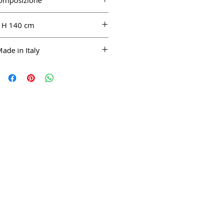
omposizione
C 31%, PL 21%, VO 15%
H 140 cm
ade in Italy