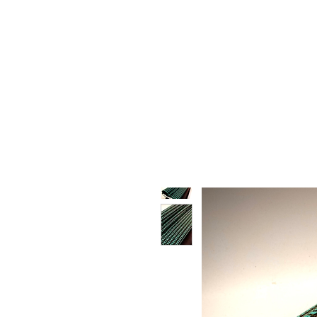
HOME
WHO WE ARE
F