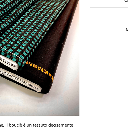
C
PA 33%, A
M
ne, il bouclè é un tessuto decisamente