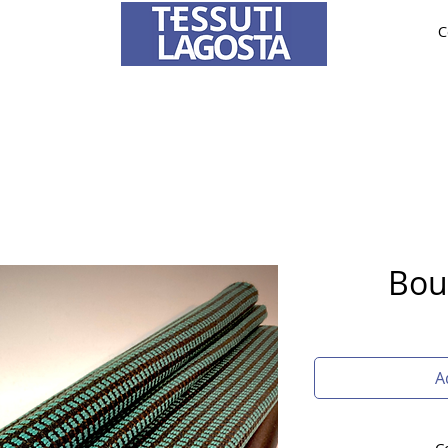
C
ABRICS
BRIDE AND CEREMONY
TAILORING
O
To learn how to place an order
click here
.
Bou
A