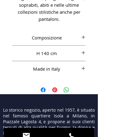
soprabiti, abiti e nelle ultime
collezioni stilistiche anche per
pantaloni.
Composizione
CO 40%, PA 36%, PL 16%, VI 8%
H 140 cm
Made in Italy
Lo storico negozio, aperto nel 1957, è situato
nel famoso quartiere Isola a Milano, in
Piazzale Lagosta 4, e propone ai suoi clienti
tessuti di alta qualità per l’uomo, la donna e
le cerimonie.